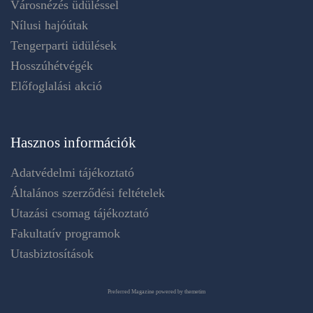
Városnézés üdüléssel
Nílusi hajóútak
Tengerparti üdülések
Hosszúhétvégék
Előfoglalási akció
Hasznos információk
Adatvédelmi tájékoztató
Általános szerződési feltételek
Utazási csomag tájékoztató
Fakultatív programok
Utasbiztosítások
Preferred Magazine powered by themetim