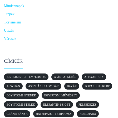
Mindennapok
Tippek
Történelem
Utazás
Városok
CÍMKÉK
ABU SIMBEL-I TEMPLOMOK
AJÁNLATKÉRÉS
ALEXANDRIA
ASSZUÁN
ASSZUÁNI NAGY GÁT
BAZÁR
BOTANIKUS KERT
EGYIPTOMI ISTENEK
EGYIPTOMI MŰVÉSZET
EGYIPTOMI ÉTELEK
ELEFANTIN SZIGET
FELFEDEZÉS
GRÁNITBÁNYA
HATSEPSZUT TEMPLOMA
HURGHADA