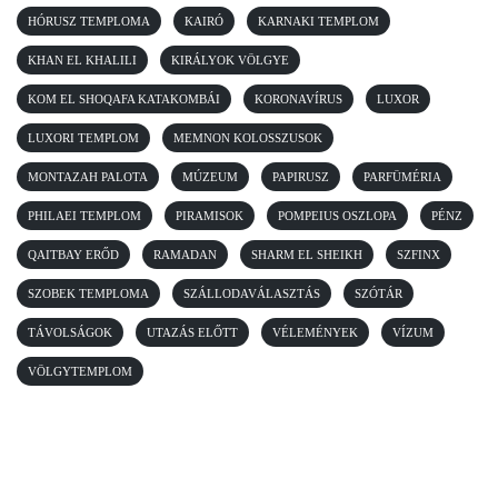
HÓRUSZ TEMPLOMA
KAIRÓ
KARNAKI TEMPLOM
KHAN EL KHALILI
KIRÁLYOK VÖLGYE
KOM EL SHOQAFA KATAKOMBÁI
KORONAVÍRUS
LUXOR
LUXORI TEMPLOM
MEMNON KOLOSSZUSOK
MONTAZAH PALOTA
MÚZEUM
PAPIRUSZ
PARFÜMÉRIA
PHILAEI TEMPLOM
PIRAMISOK
POMPEIUS OSZLOPA
PÉNZ
QAITBAY ERŐD
RAMADAN
SHARM EL SHEIKH
SZFINX
SZOBEK TEMPLOMA
SZÁLLODAVÁLASZTÁS
SZÓTÁR
TÁVOLSÁGOK
UTAZÁS ELŐTT
VÉLEMÉNYEK
VÍZUM
VÖLGYTEMPLOM