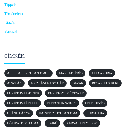
Tippek
Történelem
Utazás
Városok
CÍMKÉK
ABU SIMBEL-I TEMPLOMOK
AJÁNLATKÉRÉS
ALEXANDRIA
ASSZUÁN
ASSZUÁNI NAGY GÁT
BAZÁR
BOTANIKUS KERT
EGYIPTOMI ISTENEK
EGYIPTOMI MŰVÉSZET
EGYIPTOMI ÉTELEK
ELEFANTIN SZIGET
FELFEDEZÉS
GRÁNITBÁNYA
HATSEPSZUT TEMPLOMA
HURGHADA
HÓRUSZ TEMPLOMA
KAIRÓ
KARNAKI TEMPLOM