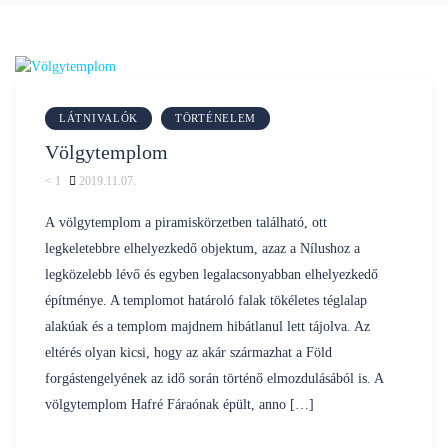
LÁTNIVALÓK
TÖRTÉNELEM
Völgytemplom
< 1
2019.11.07.
Posted
nilustravel
by
A völgytemplom a piramiskörzetben található, ott
legkeletebbre elhelyezkedő objektum, azaz a Nílushoz a
legközelebb lévő és egyben legalacsonyabban elhelyezkedő
építménye. A templomot határoló falak tökéletes téglalap
alakúak és a templom majdnem hibátlanul lett tájolva. Az
eltérés olyan kicsi, hogy az akár származhat a Föld
forgástengelyének az idő során történő elmozdulásából is. A
völgytemplom Hafré Fáraónak épült, anno […]