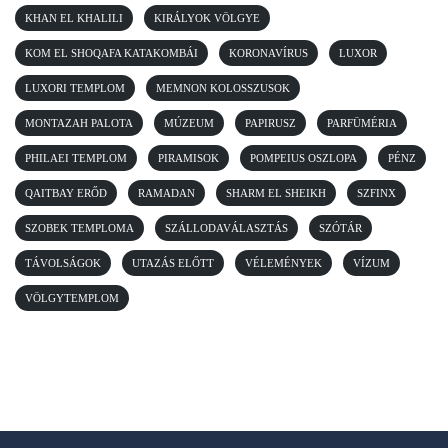
KHAN EL KHALILI
KIRÁLYOK VÖLGYE
KOM EL SHOQAFA KATAKOMBÁI
KORONAVÍRUS
LUXOR
LUXORI TEMPLOM
MEMNON KOLOSSZUSOK
MONTAZAH PALOTA
MÚZEUM
PAPIRUSZ
PARFÜMÉRIA
PHILAEI TEMPLOM
PIRAMISOK
POMPEIUS OSZLOPA
PÉNZ
QAITBAY ERŐD
RAMADAN
SHARM EL SHEIKH
SZFINX
SZOBEK TEMPLOMA
SZÁLLODAVÁLASZTÁS
SZÓTÁR
TÁVOLSÁGOK
UTAZÁS ELŐTT
VÉLEMÉNYEK
VÍZUM
VÖLGYTEMPLOM