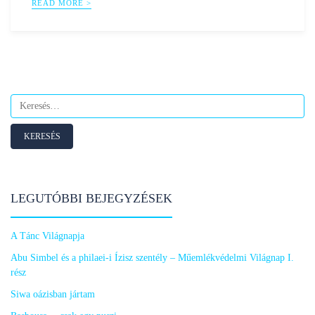
READ MORE >
Keresés:
LEGUTÓBBI BEJEGYZÉSEK
A Tánc Világnapja
Abu Simbel és a philaei-i Ízisz szentély – Műemlékvédelmi Világnap I.
rész
Siwa oázisban jártam