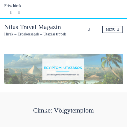
Skip
Friss hírek
to
content
Nílus Travel Magazin
MENU
Hírek – Érdekességek – Utazási tippek
Címke: Völgytemplom