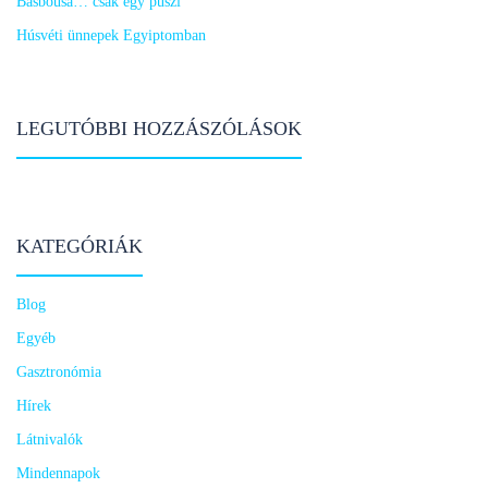
Basbousa… csak egy puszi
Húsvéti ünnepek Egyiptomban
LEGUTÓBBI HOZZÁSZÓLÁSOK
KATEGÓRIÁK
Blog
Egyéb
Gasztronómia
Hírek
Látnivalók
Mindennapok