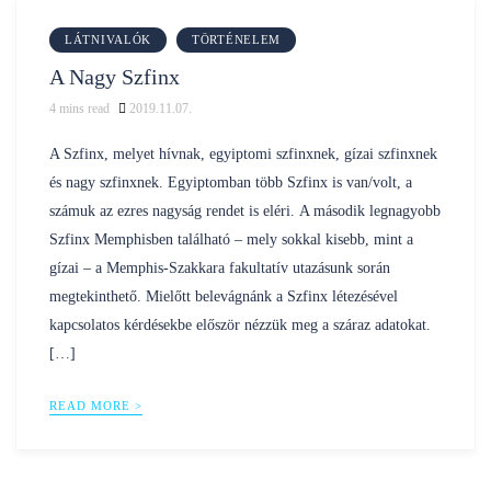
LÁTNIVALÓK
TÖRTÉNELEM
A Nagy Szfinx
4
mins read
2019.11.07.
Posted
nilustravel
by
A Szfinx, melyet hívnak, egyiptomi szfinxnek, gízai szfinxnek
és nagy szfinxnek. Egyiptomban több Szfinx is van/volt, a
számuk az ezres nagyság rendet is eléri. A második legnagyobb
Szfinx Memphisben található – mely sokkal kisebb, mint a
gízai – a Memphis-Szakkara fakultatív utazásunk során
megtekinthető. Mielőtt belevágnánk a Szfinx létezésével
kapcsolatos kérdésekbe először nézzük meg a száraz adatokat.
[…]
READ MORE >