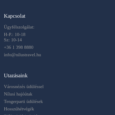
Kapcsolat
Ügyfélszolgálat:
H-P.: 10-18
Sz: 10-14
+36 1 398 8880
info@nilustravel.hu
Utazásaink
Városnézés üdüléssel
Nílusi hajóútak
Tengerparti üdülések
Hosszúhétvégék