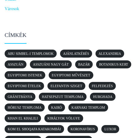
Városok
CÍMKÉK
ABU SIMBEL-I TEMPLOMOK
AJÁNLATKÉRÉS
ALEXANDRIA
ASSZUÁN
ASSZUÁNI NAGY GÁT
BAZÁR
BOTANIKUS KERT
EGYIPTOMI ISTENEK
EGYIPTOMI MŰVÉSZET
EGYIPTOMI ÉTELEK
ELEFANTIN SZIGET
FELFEDEZÉS
GRÁNITBÁNYA
HATSEPSZUT TEMPLOMA
HURGHADA
HÓRUSZ TEMPLOMA
KAIRÓ
KARNAKI TEMPLOM
KHAN EL KHALILI
KIRÁLYOK VÖLGYE
KOM EL SHOQAFA KATAKOMBÁI
KORONAVÍRUS
LUXOR