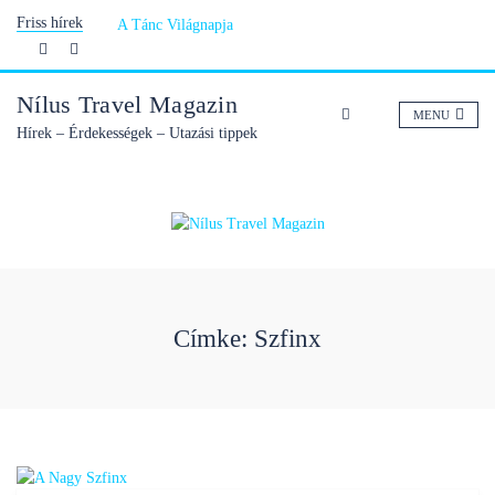
Skip
Friss hírek
A Tánc Világnapja
to
content
Nílus Travel Magazin
MENU
Hírek – Érdekességek – Utazási tippek
Címke: Szfinx