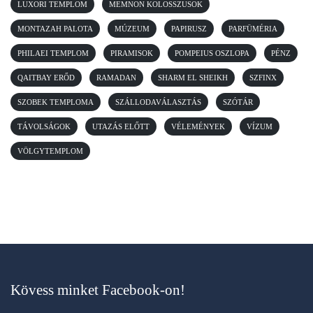
LUXORI TEMPLOM
MEMNON KOLOSSZUSOK
MONTAZAH PALOTA
MÚZEUM
PAPIRUSZ
PARFÜMÉRIA
PHILAEI TEMPLOM
PIRAMISOK
POMPEIUS OSZLOPA
PÉNZ
QAITBAY ERŐD
RAMADAN
SHARM EL SHEIKH
SZFINX
SZOBEK TEMPLOMA
SZÁLLODAVÁLASZTÁS
SZÓTÁR
TÁVOLSÁGOK
UTAZÁS ELŐTT
VÉLEMÉNYEK
VÍZUM
VÖLGYTEMPLOM
Kövess minket Facebook-on!