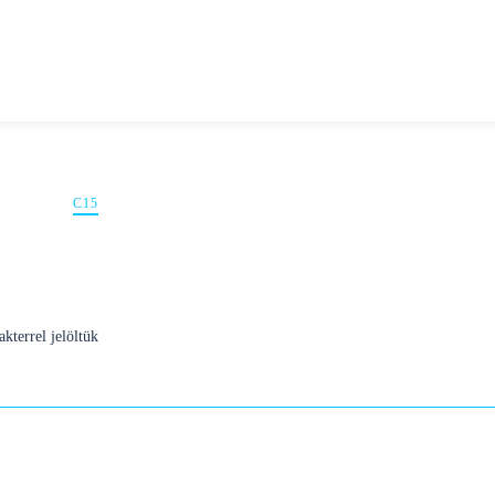
C15
kterrel jelöltük