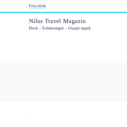
Skip
Friss hírek
to
content
Nílus Travel Magazin
Hírek – Érdekességek – Utazási tippek