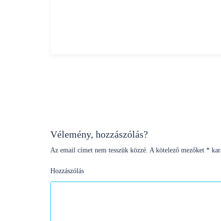
Bejegyzés
navigáció
Vélemény, hozzászólás?
Az email címet nem tesszük közzé.
A kötelező mezőket
*
kara
Hozzászólás