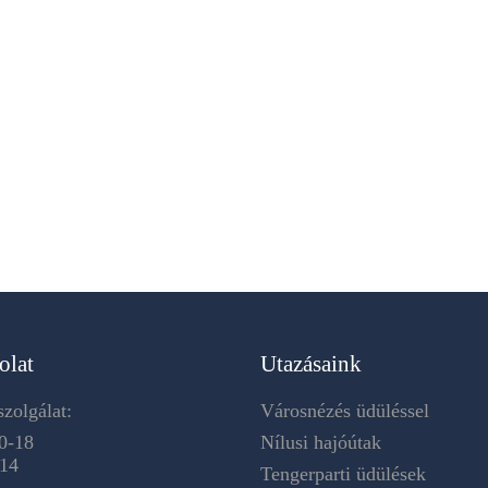
olat
Utazásaink
zolgálat:
Városnézés üdüléssel
0-18
Nílusi hajóútak
-14
Tengerparti üdülések