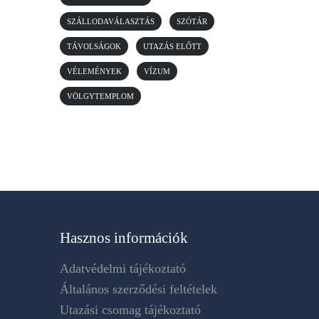
SZÁLLODAVÁLASZTÁS
SZÓTÁR
TÁVOLSÁGOK
UTAZÁS ELŐTT
VÉLEMÉNYEK
VÍZUM
VÖLGYTEMPLOM
Hasznos információk
Adatvédelmi tájékoztató
Általános szerződési feltételek
Utazási csomag tájékoztató