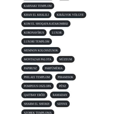
KARNAKI TEMPLOM
KHAN EL KHALILI
KIRÁLYOK VÖLGYE
KOM EL SHOQAFA KATAKOMBÁI
KORONAVÍRUS
LUXOR
LUXORI TEMPLOM
MEMNON KOLOSSZUSOK
MONTAZAH PALOTA
MÚZEUM
PAPIRUSZ
PARFÜMÉRIA
PHILAEI TEMPLOM
PIRAMISOK
POMPEIUS OSZLOPA
PÉNZ
QAITBAY ERŐD
RAMADAN
SHARM EL SHEIKH
SZFINX
SZOBEK TEMPLOMA