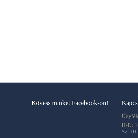
Kövess minket Facebook-on!
Kapcs
Ügyféls
H-P.: 1
Sz: 10