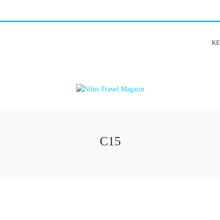
K
C15