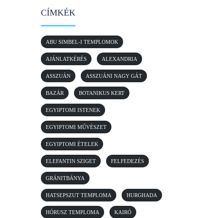
CÍMKÉK
ABU SIMBEL-I TEMPLOMOK
AJÁNLATKÉRÉS
ALEXANDRIA
ASSZUÁN
ASSZUÁNI NAGY GÁT
BAZÁR
BOTANIKUS KERT
EGYIPTOMI ISTENEK
EGYIPTOMI MŰVÉSZET
EGYIPTOMI ÉTELEK
ELEFANTIN SZIGET
FELFEDEZÉS
GRÁNITBÁNYA
HATSEPSZUT TEMPLOMA
HURGHADA
HÓRUSZ TEMPLOMA
KAIRÓ