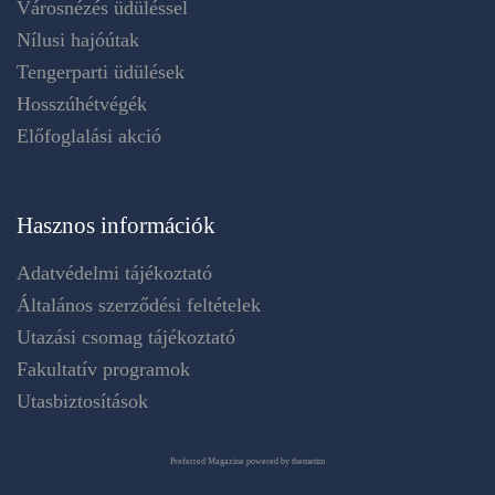
Városnézés üdüléssel
Nílusi hajóútak
Tengerparti üdülések
Hosszúhétvégék
Előfoglalási akció
Hasznos információk
Adatvédelmi tájékoztató
Általános szerződési feltételek
Utazási csomag tájékoztató
Fakultatív programok
Utasbiztosítások
Preferred Magazine powered by themetim