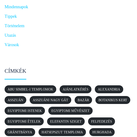
Mindennapok
Tippek
Történelem
Utazás
Városok
CÍMKÉK
ABU SIMBEL-I TEMPLOMOK
AJÁNLATKÉRÉS
ALEXANDRIA
ASSZUÁN
ASSZUÁNI NAGY GÁT
BAZÁR
BOTANIKUS KERT
EGYIPTOMI ISTENEK
EGYIPTOMI MŰVÉSZET
EGYIPTOMI ÉTELEK
ELEFANTIN SZIGET
FELFEDEZÉS
GRÁNITBÁNYA
HATSEPSZUT TEMPLOMA
HURGHADA