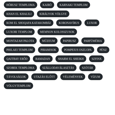
HÓRUSZ TEMPLOMA
KAIRÓ
KARNAKI TEMPLOM
KHAN EL KHALILI
KIRÁLYOK VÖLGYE
KOM EL SHOQAFA KATAKOMBÁI
KORONAVÍRUS
LUXOR
LUXORI TEMPLOM
MEMNON KOLOSSZUSOK
MONTAZAH PALOTA
MÚZEUM
PAPIRUSZ
PARFÜMÉRIA
PHILAEI TEMPLOM
PIRAMISOK
POMPEIUS OSZLOPA
PÉNZ
QAITBAY ERŐD
RAMADAN
SHARM EL SHEIKH
SZFINX
SZOBEK TEMPLOMA
SZÁLLODAVÁLASZTÁS
SZÓTÁR
TÁVOLSÁGOK
UTAZÁS ELŐTT
VÉLEMÉNYEK
VÍZUM
VÖLGYTEMPLOM