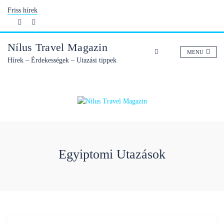
Skip
Friss hírek
to
content
Nílus Travel Magazin
MENU
Hírek – Érdekességek – Utazási tippek
Egyiptomi Utazások