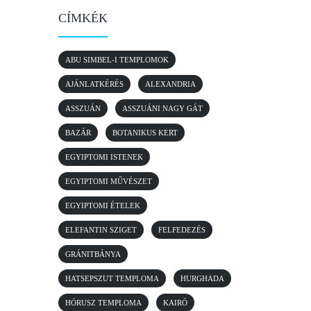
CÍMKÉK
ABU SIMBEL-I TEMPLOMOK
AJÁNLATKÉRÉS
ALEXANDRIA
ASSZUÁN
ASSZUÁNI NAGY GÁT
BAZÁR
BOTANIKUS KERT
EGYIPTOMI ISTENEK
EGYIPTOMI MŰVÉSZET
EGYIPTOMI ÉTELEK
ELEFANTIN SZIGET
FELFEDEZÉS
GRÁNITBÁNYA
HATSEPSZUT TEMPLOMA
HURGHADA
HÓRUSZ TEMPLOMA
KAIRÓ