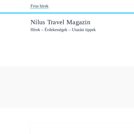
Skip
Friss hírek
to
content
Nílus Travel Magazin
Hírek – Érdekességek – Utazási tippek