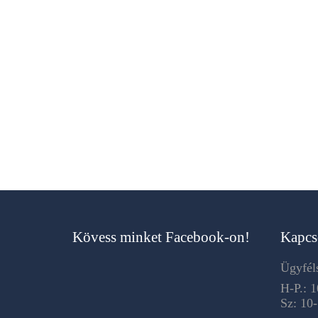
Kövess minket Facebook-on!
Kapcs
Ügyféls
H-P.: 1
Sz: 10