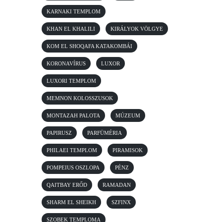
KARNAKI TEMPLOM
KHAN EL KHALILI
KIRÁLYOK VÖLGYE
KOM EL SHOQAFA KATAKOMBÁI
KORONAVÍRUS
LUXOR
LUXORI TEMPLOM
MEMNON KOLOSSZUSOK
MONTAZAH PALOTA
MÚZEUM
PAPIRUSZ
PARFÜMÉRIA
PHILAEI TEMPLOM
PIRAMISOK
POMPEIUS OSZLOPA
PÉNZ
QAITBAY ERŐD
RAMADAN
SHARM EL SHEIKH
SZFINX
SZOBEK TEMPLOMA