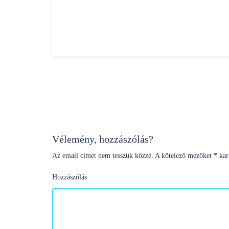
Bejegyzés
navigáció
Vélemény, hozzászólás?
Az email címet nem tesszük közzé.
A kötelező mezőket
*
kara
Hozzászólás