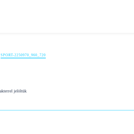
SPORT-2250970_960_720
kterrel jelöltük