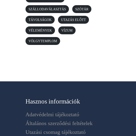
SZÁLLODAVÁLASZTÁS
SZÓTÁR
TÁVOLSÁGOK
UTAZÁS ELŐTT
VÉLEMÉNYEK
VÍZUM
VÖLGYTEMPLOM
Hasznos információk
Adatvédelmi tájékoztató
Általános szerződési feltételek
Utazási csomag tájékoztató