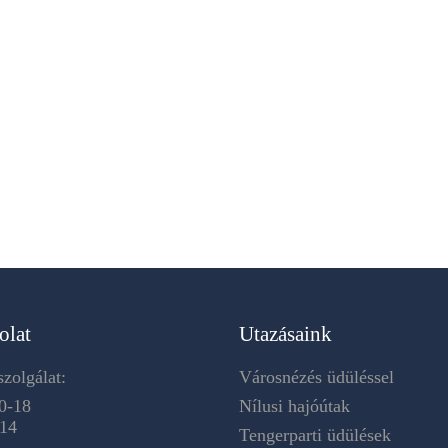
olat
Utazásaink
zolgálat:
Városnézés üdüléssel
0-18
Nílusi hajóútak
-14
Tengerparti üdülések