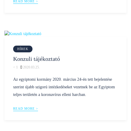
READ MORE >
HÍREK
Konzuli tájékoztató
< 1
2020.03.25.
Posted
nilustravel
by
Az egyiptomi kormány 2020. március 24-én tett bejelentése
szerint újabb szigorú intézkedéseket vezetnek be az Egyiptom
teljes területén a koronavírus elleni harcban.
READ MORE >