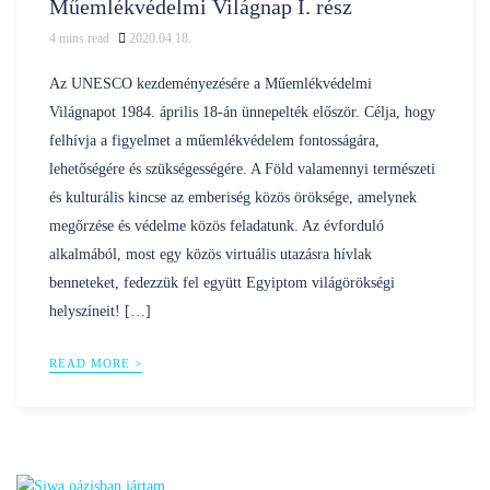
Műemlékvédelmi Világnap I. rész
4
mins read
2020.04.18.
Posted
nilustravel
by
Az UNESCO kezdeményezésére a Műemlékvédelmi
Világnapot 1984. április 18-án ünnepelték először. Célja, hogy
felhívja a figyelmet a műemlékvédelem fontosságára,
lehetőségére és szükségességére. A Föld valamennyi természeti
és kulturális kincse az emberiség közös öröksége, amelynek
megőrzése és védelme közös feladatunk. Az évforduló
alkalmából, most egy közös virtuális utazásra hívlak
benneteket, fedezzük fel együtt Egyiptom világörökségi
helyszíneit! […]
READ MORE >