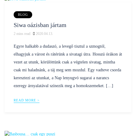
BLOG
Siwa oázisban jártam
2
mins read
2020.04.13.
Posted
nilustravel
by
Egyre halkabb a dudaszó, a levegő tisztul a szmogtól,
elhagyjuk a várost és rátérünk a sivatagi útra. Hosszú órákon át
vezet az utunk, körülöttünk csak a végtelen sivatag, mintha
csak mi haladnánk, a táj meg sem mozdul. Egy vadteve csorda
keresztezi az utunkat, a Nap lenyugvó sugarai a narancs
ezeregy árnyalatával színezik meg a homokszemeket. […]
READ MORE >