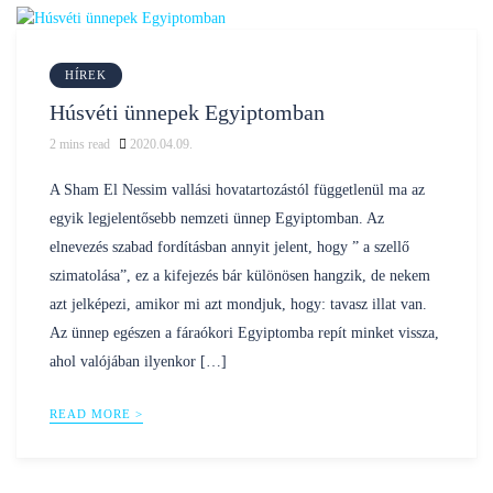
HÍREK
Húsvéti ünnepek Egyiptomban
2
mins read
2020.04.09.
Posted
nilustravel
by
A Sham El Nessim vallási hovatartozástól függetlenül ma az
egyik legjelentősebb nemzeti ünnep Egyiptomban. Az
elnevezés szabad fordításban annyit jelent, hogy ” a szellő
szimatolása”, ez a kifejezés bár különösen hangzik, de nekem
azt jelképezi, amikor mi azt mondjuk, hogy: tavasz illat van.
Az ünnep egészen a fáraókori Egyiptomba repít minket vissza,
ahol valójában ilyenkor […]
READ MORE >