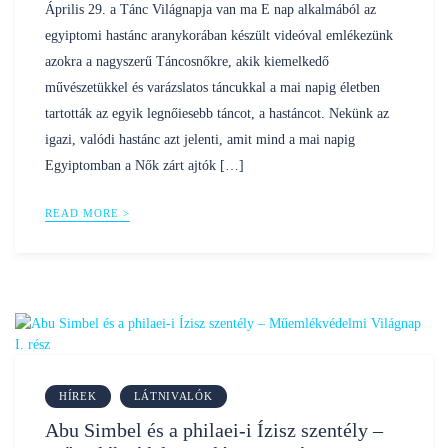
by
Április 29. a Tánc Világnapja van ma E nap alkalmából az
egyiptomi hastánc aranykorában készült videóval emlékezünk
azokra a nagyszerű Táncosnőkre, akik kiemelkedő
művészetükkel és varázslatos táncukkal a mai napig életben
tartották az egyik legnőiesebb táncot, a hastáncot. Nekünk az
igazi, valódi hastánc azt jelenti, amit mind a mai napig
Egyiptomban a Nők zárt ajtók […]
READ MORE >
HÍREK
LÁTNIVALÓK
Abu Simbel és a philaei-i Ízisz szentély –