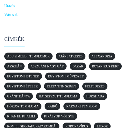
Utazás
Városok
CÍMKÉK
ABU SIMBEL-I TEMPLOMOK
AJÁNLATKÉRÉS
ALEXANDRIA
ASSZUÁN
ASSZUÁNI NAGY GÁT
BAZÁR
BOTANIKUS KERT
EGYIPTOMI ISTENEK
EGYIPTOMI MŰVÉSZET
EGYIPTOMI ÉTELEK
ELEFANTIN SZIGET
FELFEDEZÉS
GRÁNITBÁNYA
HATSEPSZUT TEMPLOMA
HURGHADA
HÓRUSZ TEMPLOMA
KAIRÓ
KARNAKI TEMPLOM
KHAN EL KHALILI
KIRÁLYOK VÖLGYE
KOM EL SHOQAFA KATAKOMBÁI
KORONAVÍRUS
LUXOR