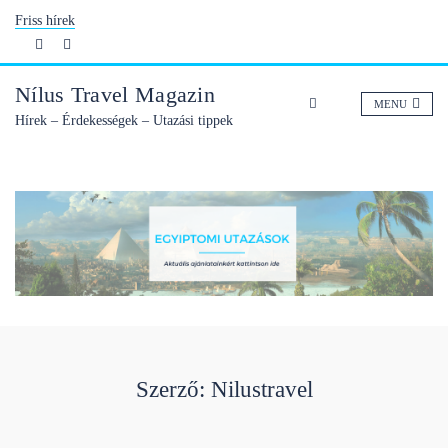
Skip
Friss hírek
to
content
Nílus Travel Magazin
MENU
Hírek – Érdekességek – Utazási tippek
Szerző:
Nilustravel