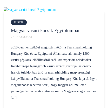
HÍREK
Magyar vasúti kocsik Egyiptomban
< 1
2020.03.31.
Posted
nilustravel
by
2018-ban nemzetközi megbízást kötött a Transmashholding
Hungary Kft. és az Egyiptomi Államvasutak, amely 1300
vasúti gépkocsi előállításáról szól. Az exportőri feladatokat
Kelet-Európa legnagyobb vasúti eszköz gyártója, az orosz-
francia tulajdonban álló Transmashholding magyarországi
leányvállalata, a Transmashholding Hungary Kft. látja el. Így a
megállapodás lehetővé teszi, hogy magyar áru mellett a
járműgyártási kapacitás létrehozását is Magyarországra vonzza
[…]