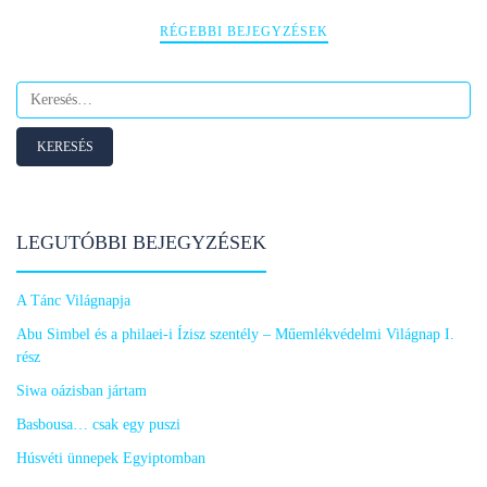
Bejegyzés
RÉGEBBI BEJEGYZÉSEK
navigáció
Keresés:
LEGUTÓBBI BEJEGYZÉSEK
A Tánc Világnapja
Abu Simbel és a philaei-i Ízisz szentély – Műemlékvédelmi Világnap I.
rész
Siwa oázisban jártam
Basbousa… csak egy puszi
Húsvéti ünnepek Egyiptomban