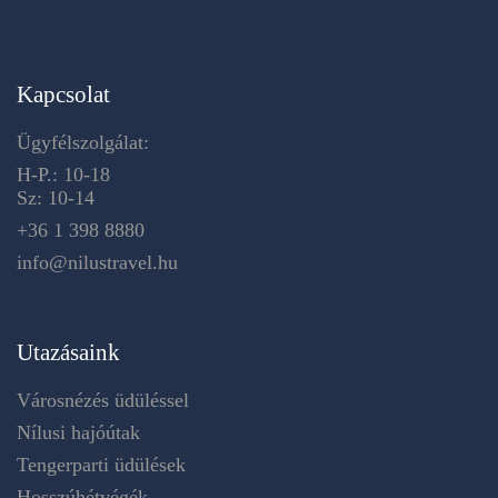
Kapcsolat
Ügyfélszolgálat:
H-P.: 10-18
Sz: 10-14
+36 1 398 8880
info@nilustravel.hu
Utazásaink
Városnézés üdüléssel
Nílusi hajóútak
Tengerparti üdülések
Hosszúhétvégék