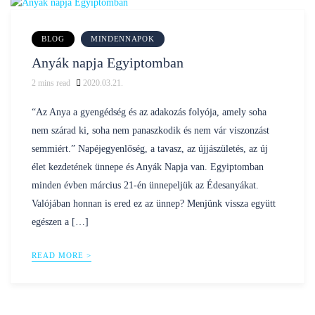
BLOG
MINDENNAPOK
Anyák napja Egyiptomban
2
mins read
2020.03.21.
Posted
nilustravel
by
“Az Anya a gyengédség és az adakozás folyója, amely soha
nem szárad ki, soha nem panaszkodik és nem vár viszonzást
semmiért.” Napéjegyenlőség, a tavasz, az újjászületés, az új
élet kezdetének ünnepe és Anyák Napja van. Egyiptomban
minden évben március 21-én ünnepeljük az Édesanyákat.
Valójában honnan is ered ez az ünnep? Menjünk vissza együtt
egészen a […]
READ MORE >