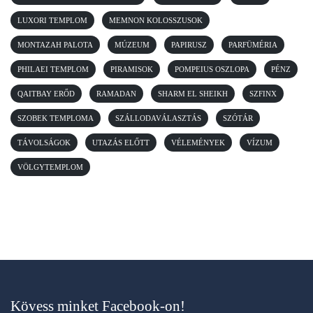
LUXORI TEMPLOM
MEMNON KOLOSSZUSOK
MONTAZAH PALOTA
MÚZEUM
PAPIRUSZ
PARFÜMÉRIA
PHILAEI TEMPLOM
PIRAMISOK
POMPEIUS OSZLOPA
PÉNZ
QAITBAY ERŐD
RAMADAN
SHARM EL SHEIKH
SZFINX
SZOBEK TEMPLOMA
SZÁLLODAVÁLASZTÁS
SZÓTÁR
TÁVOLSÁGOK
UTAZÁS ELŐTT
VÉLEMÉNYEK
VÍZUM
VÖLGYTEMPLOM
Kövess minket Facebook-on!