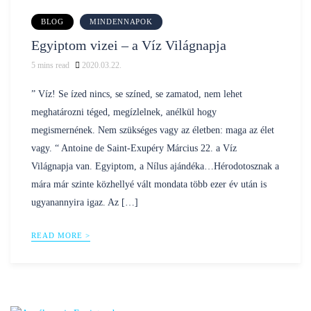
BLOG
MINDENNAPOK
Egyiptom vizei – a Víz Világnapja
5
mins read
2020.03.22.
Posted
nilustravel
by
” Víz! Se ízed nincs, se színed, se zamatod, nem lehet
meghatározni téged, megízlelnek, anélkül hogy
megismernének. Nem szükséges vagy az életben: maga az élet
vagy. “ Antoine de Saint-Exupéry Március 22. a Víz
Világnapja van. Egyiptom, a Nílus ajándéka…Hérodotosznak a
mára már szinte közhellyé vált mondata több ezer év után is
ugyanannyira igaz. Az […]
READ MORE >