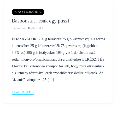
GASZTRONÓMIA
Basbousa… csak egy puszi
3
mins read
2020.04.11.
Posted
nilustravel
by
HOZZÁVALÓK: 250 g búzadara 75 g olvasztott vaj + a forma
kikenéséhez 25 g kókuszreszelék 75 g zsíros tej (legjobb a
3,5%-os) 285 g kristálycukor 195 g víz 1 db citrom natúr,
sótlan mogyoró/pisztácia/mandula a díszítéshez ELKÉSZÍTÉS
Először két különböző szirupot főzünk, hogy mire elkészülünk
a sütemény tésztájával ezek szobahőmérsékletűre hűljenek. Az
“áztatós” sziruphoz 125 […]
READ MORE >