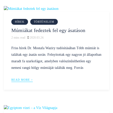
HÍREK
TÖRTÉNELEM
Múmiákat fedeztek fel egy ásatáson
2
mins read
2020.03.24.
Posted
nilustravel
by
Friss hírek Dr. Mostafa Waziry tudósításában Több múmiát is
találtak egy ásatás során. Felnyitottak egy nagyon jó állapotban
maradt fa szarkofágot, amelyben valószínűsíthetően egy
nemesi rangú hölgy múmiáját találták meg. Forrás
READ MORE >