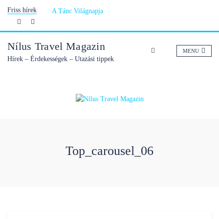
Skip
Friss hírek
A Tánc Világnapja
to
content
Nílus Travel Magazin
MENU
Hírek – Érdekességek – Utazási tippek
Top_carousel_06