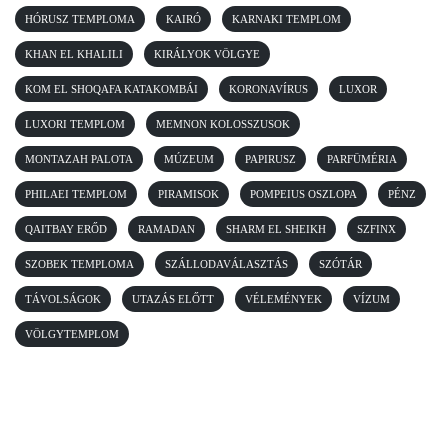
HÓRUSZ TEMPLOMA
KAIRÓ
KARNAKI TEMPLOM
KHAN EL KHALILI
KIRÁLYOK VÖLGYE
KOM EL SHOQAFA KATAKOMBÁI
KORONAVÍRUS
LUXOR
LUXORI TEMPLOM
MEMNON KOLOSSZUSOK
MONTAZAH PALOTA
MÚZEUM
PAPIRUSZ
PARFÜMÉRIA
PHILAEI TEMPLOM
PIRAMISOK
POMPEIUS OSZLOPA
PÉNZ
QAITBAY ERŐD
RAMADAN
SHARM EL SHEIKH
SZFINX
SZOBEK TEMPLOMA
SZÁLLODAVÁLASZTÁS
SZÓTÁR
TÁVOLSÁGOK
UTAZÁS ELŐTT
VÉLEMÉNYEK
VÍZUM
VÖLGYTEMPLOM