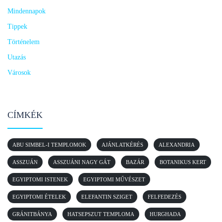
Mindennapok
Tippek
Történelem
Utazás
Városok
CÍMKÉK
ABU SIMBEL-I TEMPLOMOK
AJÁNLATKÉRÉS
ALEXANDRIA
ASSZUÁN
ASSZUÁNI NAGY GÁT
BAZÁR
BOTANIKUS KERT
EGYIPTOMI ISTENEK
EGYIPTOMI MŰVÉSZET
EGYIPTOMI ÉTELEK
ELEFANTIN SZIGET
FELFEDEZÉS
GRÁNITBÁNYA
HATSEPSZUT TEMPLOMA
HURGHADA