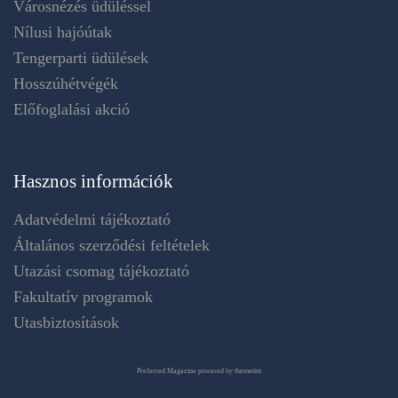
Városnézés üdüléssel
Nílusi hajóútak
Tengerparti üdülések
Hosszúhétvégék
Előfoglalási akció
Hasznos információk
Adatvédelmi tájékoztató
Általános szerződési feltételek
Utazási csomag tájékoztató
Fakultatív programok
Utasbiztosítások
Preferred Magazine powered by themetim