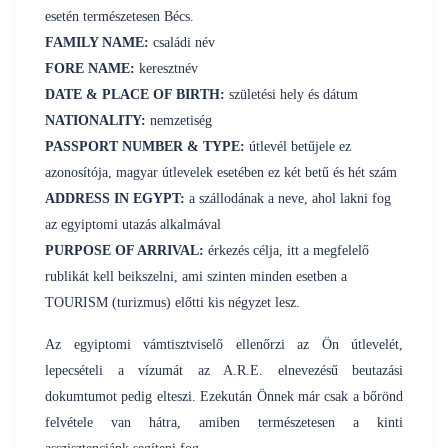
esetén természetesen Bécs.
FAMILY NAME:
családi név
FORE NAME:
keresztnév
DATE & PLACE OF BIRTH:
születési hely és dátum
NATIONALITY:
nemzetiség
PASSPORT NUMBER & TYPE:
útlevél betűjele ez
azonosítója, magyar útlevelek esetében ez két betű és hét szám
ADDRESS IN EGYPT:
a szállodának a neve, ahol lakni fog
az egyiptomi utazás alkalmával
PURPOSE OF ARRIVAL:
érkezés célja, itt a megfelelő
rublikát kell beikszelni, ami szinten minden esetben a
TOURISM (turizmus) előtti kis négyzet lesz.
Az egyiptomi vámtisztviselő ellenőrzi az Ön útlevelét,
lepecsételi a vízumát az A.R.E. elnevezésű beutazási
dokumtumot pedig elteszi. Ezekután Önnek már csak a bőrönd
felvétele van hátra, amiben természetesen a kinti