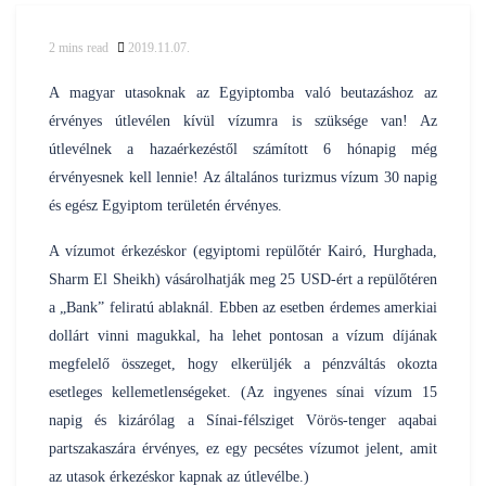
2
mins read
2019.11.07.
Posted
nilustravel
by
A magyar utasoknak az Egyiptomba való beutazáshoz az
érvényes útlevélen kívül vízumra is szüksége van! Az
útlevélnek a hazaérkezéstől számított 6 hónapig még
érvényesnek kell lennie! Az általános turizmus vízum 30 napig
és egész Egyiptom területén érvényes.
A vízumot érkezéskor (egyiptomi repülőtér Kairó, Hurghada,
Sharm El Sheikh) vásárolhatják meg 25 USD-ért a repülőtéren
a „Bank” feliratú ablaknál. Ebben az esetben érdemes amerkiai
dollárt vinni magukkal, ha lehet pontosan a vízum díjának
megfelelő összeget, hogy elkerüljék a pénzváltás okozta
esetleges kellemetlenségeket. (Az ingyenes sínai vízum 15
napig és kizárólag a Sínai-félsziget Vörös-tenger aqabai
partszakaszára érvényes, ez egy pecsétes vízumot jelent, amit
az utasok érkezéskor kapnak az útlevélbe.)