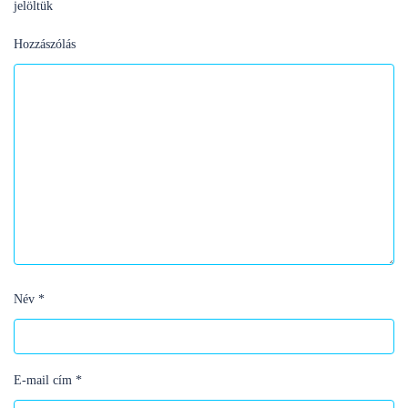
jelöltük
Hozzászólás
Név
*
E-mail cím
*