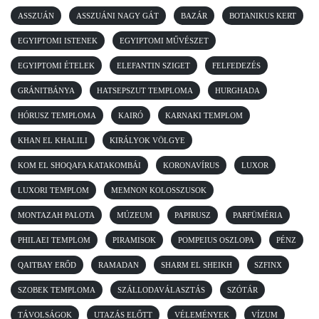
ASSZUÁN
ASSZUÁNI NAGY GÁT
BAZÁR
BOTANIKUS KERT
EGYIPTOMI ISTENEK
EGYIPTOMI MŰVÉSZET
EGYIPTOMI ÉTELEK
ELEFANTIN SZIGET
FELFEDEZÉS
GRÁNITBÁNYA
HATSEPSZUT TEMPLOMA
HURGHADA
HÓRUSZ TEMPLOMA
KAIRÓ
KARNAKI TEMPLOM
KHAN EL KHALILI
KIRÁLYOK VÖLGYE
KOM EL SHOQAFA KATAKOMBÁI
KORONAVÍRUS
LUXOR
LUXORI TEMPLOM
MEMNON KOLOSSZUSOK
MONTAZAH PALOTA
MÚZEUM
PAPIRUSZ
PARFÜMÉRIA
PHILAEI TEMPLOM
PIRAMISOK
POMPEIUS OSZLOPA
PÉNZ
QAITBAY ERŐD
RAMADAN
SHARM EL SHEIKH
SZFINX
SZOBEK TEMPLOMA
SZÁLLODAVÁLASZTÁS
SZÓTÁR
TÁVOLSÁGOK
UTAZÁS ELŐTT
VÉLEMÉNYEK
VÍZUM