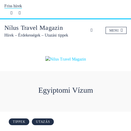
Skip
Friss hírek
to
content
Nílus Travel Magazin
MENU
Hírek – Érdekességek – Utazási tippek
Egyiptomi Vízum
TIPPEK
UTAZÁS