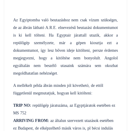
Az Egyiptomba való beutazáshoz nem csak vízum szükséges,
de az ábrán látható A.R.E. elnevezésű beutazási dokumentumot
is ki kell tölteni. Ha Egyptair járattall utazik, akkor a
repülőgép személyzete, már a gépen kiosztja ezt a
dokumentumot, így lesz bőven ideje kitölteni, persze érdemes
megjegyezni, hogy a kitöltése nem bonyolult. Angolol
egyáltalán nem beszélő utasaink számára sem okozhat
megoldhatatlan nehézséget.
A mellékelt példa ábrán minden jól követhetó, de ettől
függetlenül megmutatjuk, hogyan kell kitölteni:
TRIP NO:
repülőgép járatszáma, az Egyptjáratok esetében ez
MS 752
ARRIVING FROM:
az általun szervezett utazások esetében
ez Budapest, de elképzelhető másik város is, pl bécsi indulás