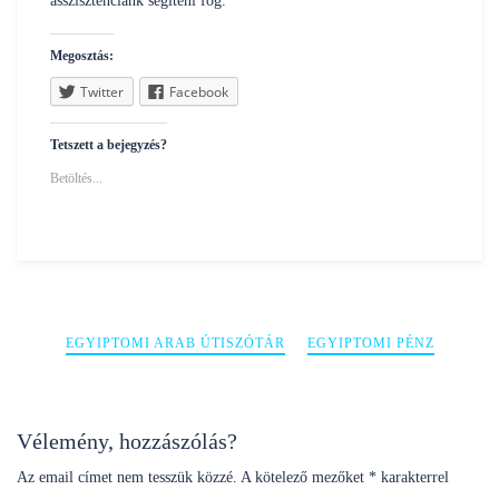
asszisztenciánk segíteni fog.
Megosztás:
Twitter
Facebook
Tetszett a bejegyzés?
Betöltés...
Bejegyzés
EGYIPTOMI ARAB ÚTISZÓTÁR
EGYIPTOMI PÉNZ
navigáció
Vélemény, hozzászólás?
Az email címet nem tesszük közzé.
A kötelező mezőket
*
karakterrel